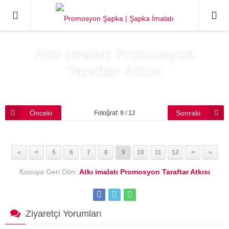
0544286
Atkı imalatı Promosyon
Taraftar Atkısı
Önceki
Sonraki
Fotoğraf: 9 / 12
«
<
5
6
7
8
9
10
11
12
>
»
Konuya Geri Dön:
Atkı imalatı Promosyon Taraftar Atkısı
Ziyaretçi Yorumları