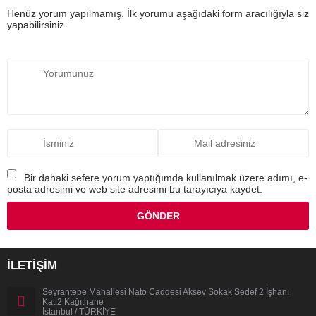
Henüz yorum yapılmamış. İlk yorumu aşağıdaki form aracılığıyla siz
yapabilirsiniz.
Bir dahaki sefere yorum yaptığımda kullanılmak üzere adımı, e-
posta adresimi ve web site adresimi bu tarayıcıya kaydet.
İLETİŞİM
Seyrantepe Mahallesi Nato Caddesi Aksev Sokak Sedef 2 İşhanı
Kat:2 Kağıthane
İstanbul / TÜRKİYE