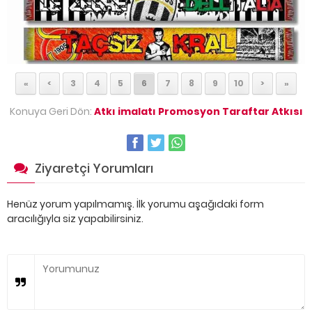
«
<
3
4
5
6
7
8
9
10
>
»
Konuya Geri Dön:
Atkı imalatı Promosyon Taraftar Atkısı
Ziyaretçi Yorumları
Henüz yorum yapılmamış. İlk yorumu aşağıdaki form
aracılığıyla siz yapabilirsiniz.