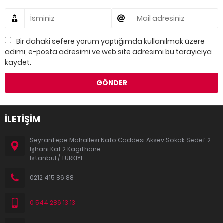
Bir dahaki sefere yorum yaptığımda kullanılmak üzere
adımı, e-posta adresimi ve web site adresimi bu tarayıcıya
kaydet.
İLETİŞİM
Seyrantepe Mahallesi Nato Caddesi Aksev Sokak Sedef 2
İşhanı Kat:2 Kağıthane
İstanbul / TÜRKİYE
0212 415 86 88
0 544 286 13 13