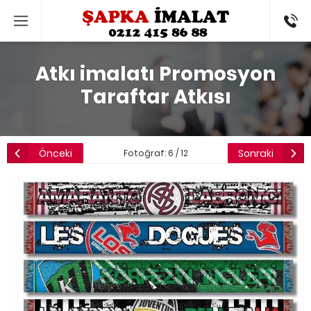
0544286
Atkı imalatı Promosyon
Taraftar Atkısı
Önceki
Sonraki
Fotoğraf: 6 / 12