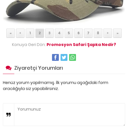
«
<
1
2
3
4
5
6
7
8
>
»
Konuya Geri Dön:
Promosyon Safari Şapka Nedir?
Ziyaretçi Yorumları
Henüz yorum yapılmamış. İlk yorumu aşağıdaki form
aracılığıyla siz yapabilirsiniz.