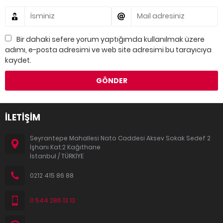
Bir dahaki sefere yorum yaptığımda kullanılmak üzere
adımı, e-posta adresimi ve web site adresimi bu tarayıcıya
kaydet.
İLETİŞİM
Seyrantepe Mahallesi Nato Caddesi Aksev Sokak Sedef 2
İşhanı Kat:2 Kağıthane
İstanbul / TÜRKİYE
0212 415 86 88
0 544 286 13 13