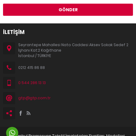
İLETİŞİM
Seyrantepe Mahallesi Nato Caddesi Aksev Sokak Sedef 2
İşhanı Kat:2 Kağıthane
İstanbul / TÜRKİYE
0212 415 86 88
0 544 286 13 13
gtp@gtp.com.tr
İstanbul Promosyon Tekstil İmalatçıları Fiyatları, Modelleri