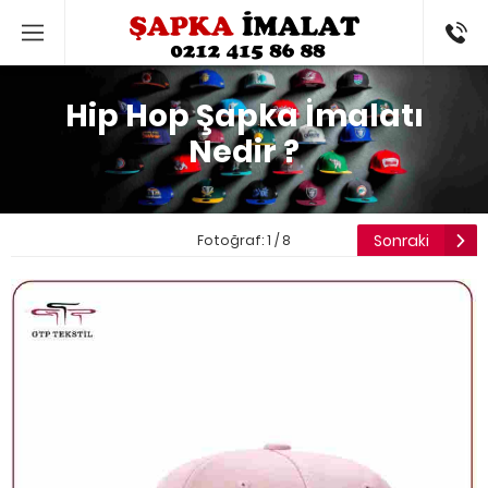
0544286
Hip Hop Şapka İmalatı
Nedir ?
Sonraki
Fotoğraf: 1 / 8