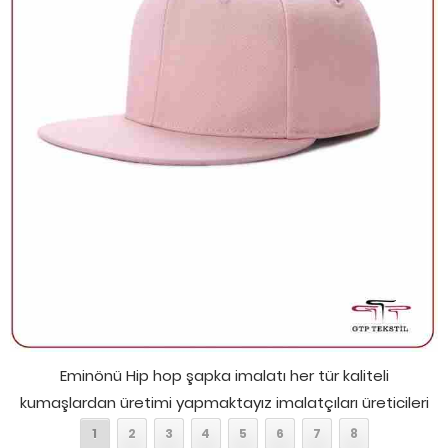
Eminönü Hip hop şapka imalatı her tür kaliteli
kumaşlardan üretimi yapmaktayız imalatçıları üreticileri
1
2
3
4
5
6
7
8