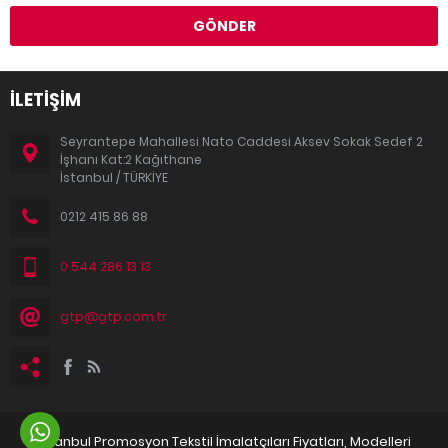
İLETİŞİM
Seyrantepe Mahallesi Nato Caddesi Aksev Sokak Sedef 2
İşhanı Kat:2 Kağıthane
İstanbul / TÜRKİYE
0212 415 86 88
0 544 286 13 13
gtp@gtp.com.tr
İstanbul Promosyon Tekstil İmalatçıları Fiyatları, Modelleri