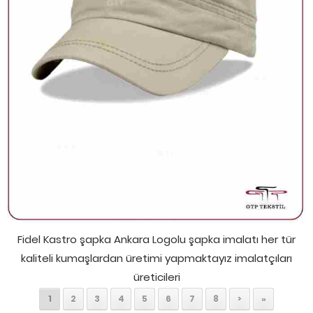
Fidel Kastro şapka Ankara Logolu şapka imalatı her tür
kaliteli kumaşlardan üretimi yapmaktayız imalatçıları
üreticileri
1
2
3
4
5
6
7
8
>
»