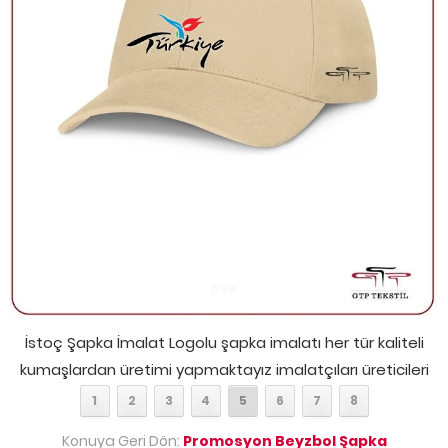
İstoç Şapka İmalat Logolu şapka imalatı her tür kaliteli
kumaşlardan üretimi yapmaktayız imalatçıları üreticileri
1
2
3
4
5
6
7
8
Konuya Geri Dön:
Promosyon Beyzbol Şapka